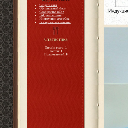
Создать сайт
Официальный блог
Сообщество uCoz
FAQ по системе
Инструкции для uCoz
Все проекты компании
Статистика
Онлайн всего:
1
Гостей:
1
Пользователей:
0