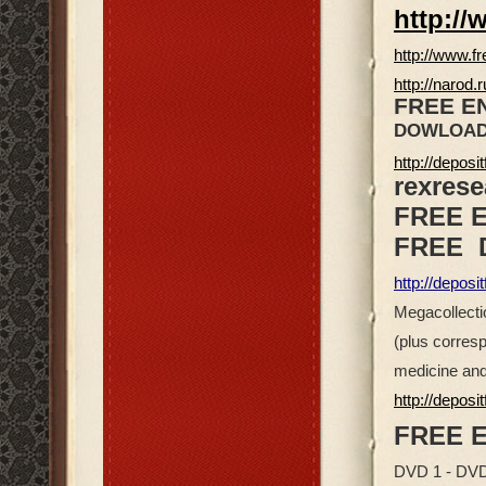
http:/
http://www.f
http://narod
FREE E
DOWLOAD
http://deposi
rexres
FREE E
FREE
http://deposi
Megacollect
(plus corresp
medicine and
http://deposi
FREE 
DVD 1 - DV