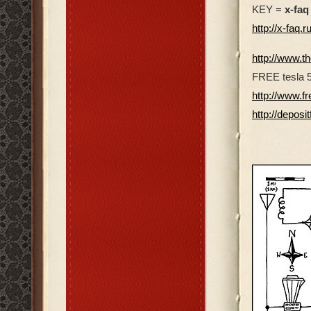
KEY =
x-faq
http://x-faq.
http://www.
FREE tesla 
http://www.f
http://deposi