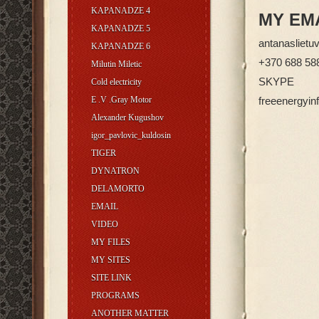
KAPANADZE 4
MY EM
KAPANADZE 5
antanasliet
KAPANADZE 6
+370 688 58
Milutin Miletic
SKYPE
Cold electricity
E .V .Gray Motor
freeenergyin
Alexander Kugushov
igor_pavlovic_kuldosin
TIGER
DYNATRON
DELAMORTO
EMAIL
VIDEO
MY FILES
MY SITES
SITE LINK
PROGRAMS
ANOTHER MATTER