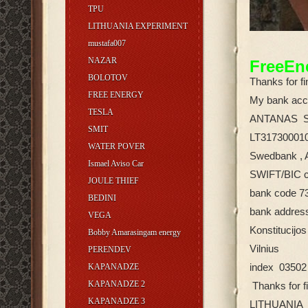
TPU
LITHUANIA EXPERIMENT
mustafa007
NAZAR
Free
BOLOTOV
Thanks for fi
FREE ENERGY
My bank acc
TESLA
ANTANAS S
SMIT
LT31730001
WATER POVER
Swedbank , 
Ismael Aviso Car
SWIFT/BIC 
JOULE THIEF
bank code 7
BEDINI
bank addre
VEGA
Konstitucijos
Bobby Amarasingam energy
Vilnius
PERENDEV
KAPANADZE
index 03502
KAPANADZE 2
Thanks for fi
KAPANADZE 3
LITHUANIA